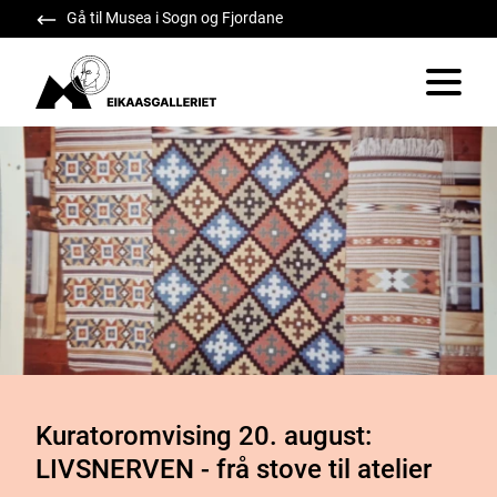
Gå til Musea i Sogn og Fjordane
Eikaasgalleriet
Vis/skju
Kuratoromvising 20. august:
LIVSNERVEN - frå stove til atelier