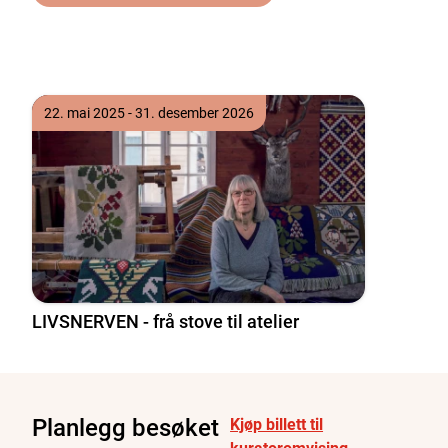
Tre komande opplevingar henta blant alle våre museum
Tidspunkt
til
22. mai 2025
- 31. desember 2026
LIVSNERVEN - frå stove til atelier
Planlegg besøket
Kjøp billett til