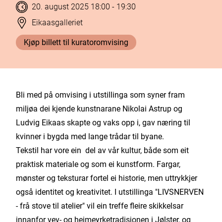
Tidspunkt
20. august 2025 18:00
-
19:30
Stad
Eikaasgalleriet
Kjøp billett til kuratoromvising
Bli med på omvising i utstillinga som syner fram
miljøa dei kjende kunstnarane Nikolai Astrup og
Ludvig Eikaas skapte og vaks opp i, gav næring til
kvinner i bygda med lange trådar til byane.
Tekstil har vore ein del av vår kultur, både som eit
praktisk materiale og som ei kunstform. Fargar,
mønster og teksturar fortel ei historie, men uttrykkjer
også identitet og kreativitet. I utstillinga "LIVSNERVEN
- frå stove til atelier" vil ein treffe fleire skikkelsar
innanfor vev- og heimeyrketradisjonen i Jølster, og