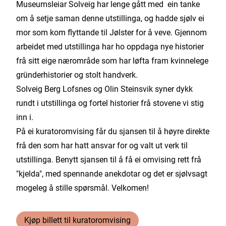
Museumsleiar Solveig har lenge gått med ein tanke
om å setje saman denne utstillinga, og hadde sjølv ei
mor som kom flyttande til Jølster for å veve. Gjennom
arbeidet med utstillinga har ho oppdaga nye historier
frå sitt eige nærområde som har løfta fram kvinnelege
gründerhistorier og stolt handverk.
Solveig Berg Lofsnes og Olin Steinsvik syner dykk
rundt i utstillinga og fortel historier frå stovene vi stig
inn i.
På ei kuratoromvising får du sjansen til å høyre direkte
frå den som har hatt ansvar for og valt ut verk til
utstillinga. Benytt sjansen til å få ei omvising rett frå
"kjelda", med spennande anekdotar og det er sjølvsagt
mogeleg å stille spørsmål. Velkomen!
Kjøp billett til kuratoromvising