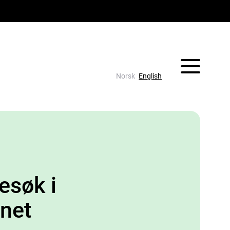
Vis/skjul 
Norsk
English
esøk i
net