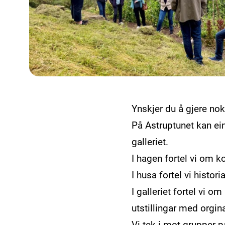
Ynskjer du å gjere no
På Astruptunet kan ei
galleriet.
I hagen fortel vi om k
I husa fortel vi histori
I galleriet fortel vi o
utstillingar med orgina
Vi tek i mot grupper på