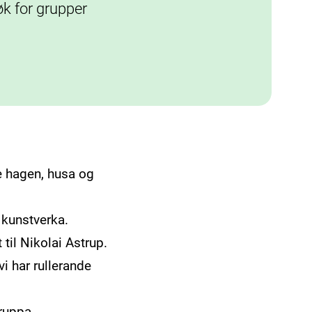
k for grupper
e hagen, husa og
 kunstverka.
t til Nikolai Astrup.
vi har rullerande
gruppa.