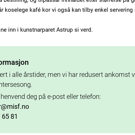
r koselege kafé kor vi også kan tilby enkel servering
ne inn i kunstnarparet Astrup si verd.
formasjon
ert i alle årstider, men vi har redusert ankomst 
intersesong.
, henvend deg på e-post eller telefon:
r@misf.no
 65 81