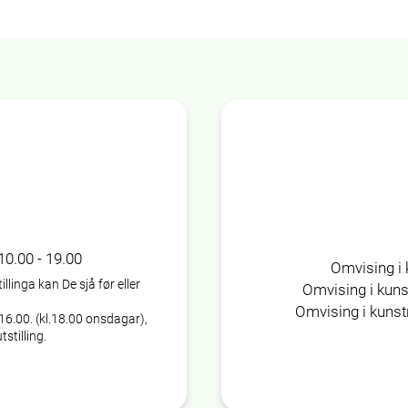
10.00 - 19.00
Omvising i 
linga kan De sjå før eller
Omvising i kuns
Omvising i kunstn
l.16.00. (kl.18.00 onsdagar),
tstilling.