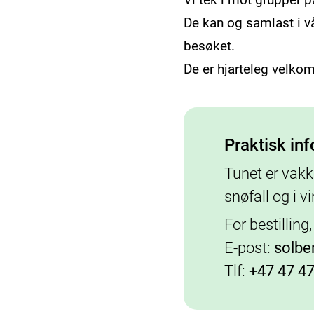
De kan og samlast i vå
besøket.
De er hjarteleg velkom
Praktisk in
Tunet er vakk
snøfall og i v
For bestilling
E-post:
solbe
Tlf:
+47 47 47