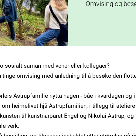
Omvising og besø
ko sosialt saman med vener eller kollegaer?
n tinge omvising med anledning til å besøke den flott
orleis Astrupfamilie nytta hagen - båe i kvardagen og i
a om heimelivet hjå Astrupfamilien, i tillegg til ateliere
m kunsten til kunstnarparet Engel og Nikolai Astrup, og 
le verk.
 bestilling, og tilpassar innhaldet etter størrelse på 