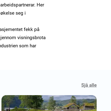
arbeidspartnerar. Her
søkelse seg i
gasjementet fekk på
a gjennom visningsbrota
 industrien som har
Sjå alle