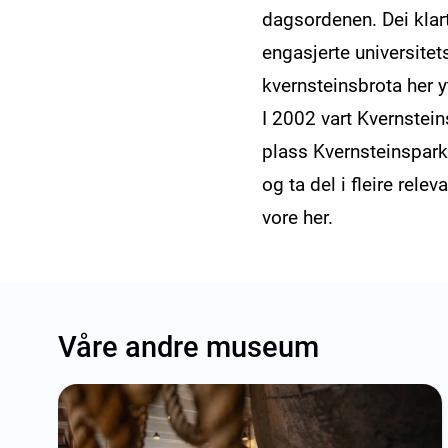
dagsordenen. Dei klar
engasjerte universite
kvernsteinsbrota her y
I 2002 vart Kvernstei
plass Kvernsteinsparke
og ta del i fleire rele
vore her.
Våre andre museum
Tre tilfeldig utvalde museum