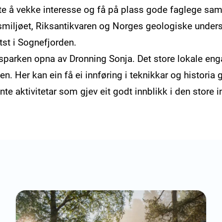
te å vekke interesse og få på plass gode faglege sam
tsmiljøet, Riksantikvaren og Norges geologiske under
tst i Sognefjorden.
nsparken opna av Dronning Sonja. Det store lokale en
n. Her kan ein få ei innføring i teknikkar og histori
vante aktivitetar som gjev eit godt innblikk i den store