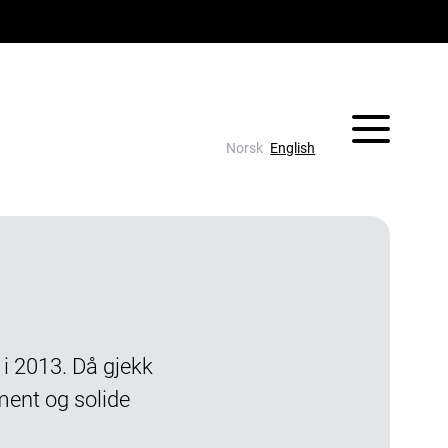
Vis/skjul 
Norsk
English
i 2013. Då gjekk
ement og solide