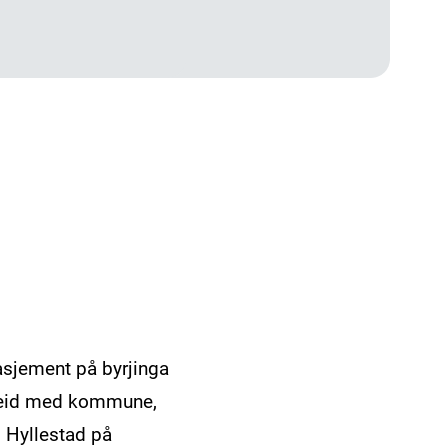
gasjement på byrjinga
arbeid med kommune,
i Hyllestad på