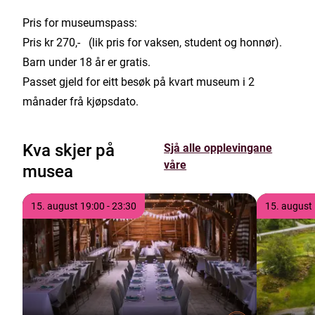
Pris for museumspass:
Pris kr 270,- (lik pris for vaksen, student og honnør).
Barn under 18 år er gratis.
Passet gjeld for eitt besøk på kvart museum i 2
månader frå kjøpsdato.
Kva skjer på
Sjå alle opplevingane
våre
musea
Tre komande opplevingar henta blant alle våre museum
Tidspunkt
Tidspunkt
15. august 19:00
-
23:30
15. august