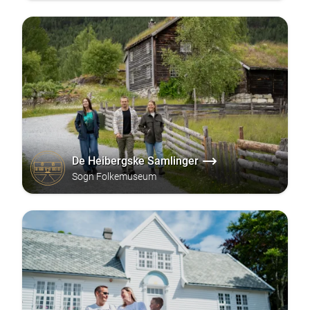
De Heibergske Samlinger
Sogn Folkemuseum