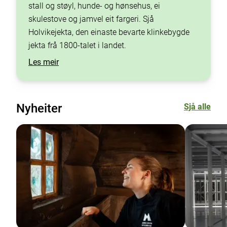
stall og støyl, hunde- og hønsehus, ei
skulestove og jamvel eit fargeri. Sjå
Holvikejekta, den einaste bevarte klinkebygde
jekta frå 1800-talet i landet.
Les meir
Nyheiter
Sjå alle
Siste nyheitssaker