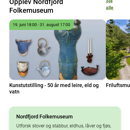
Opplev Nordfjord
Sjå
alle
Folkemuseum
Tre komande opplevingar henta blant alle våre museum
Tidspunkt
til
19. juni 18:00
- 31. august 17:00
Kunstutstilling - 50 år med leire, eld og
Friluftsm
vatn
Nordfjord Folkemuseum
Utforsk stover og stabbur, eldhus, låver og fjøs,