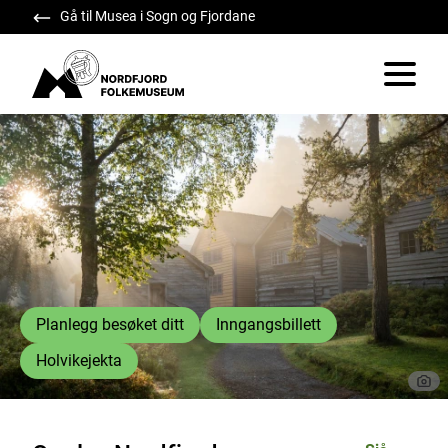
Gå til Musea i Sogn og Fjordane
Nordfjord Folkemuseum
Vis/skju
Nordfjord Folkemuseum
Planlegg besøket ditt
Inngangsbillett
Holvikejekta