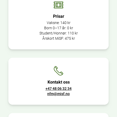
Prisar
Vaksne:
140 kr
Born 0–17 år:
0 kr
Student/Honnør:
110 kr
Årskort MiSF:
475 kr
Kontakt oss
+47 48 06 32 34
nfm@misf.no