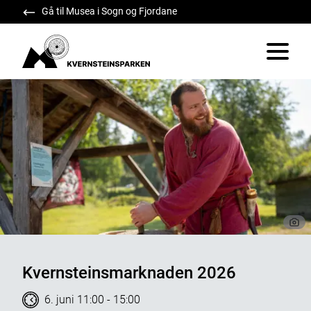
Gå til Musea i Sogn og Fjordane
Kvernsteinsparken
Vis/skju
Kvernsteinsmarknaden 2026
Tidspunkt
6. juni 11:00
-
15:00