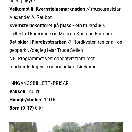
tillegg høyre
Velkomst til Kvernsteinsmarknaden
// museumsleiar
Alexander A. Rauboti
Kvernsteinskontoret på plass - ein milepåle
//
Hyllestad kommune og Musea i Sogn og Fjordane
Det skjer i Fjordkystparken
// Fjordkysten regional- og
geopark v/dagleg leiar Trude Søilen
NB: Programmet vert oppdatert fram mot
marknadsdagen - endringar kan førekome.
INNGANGSBILLETT/PRISAR
Vaksen
140 kr
Honnør/student
110 kr
Born (0-17)
0 kr