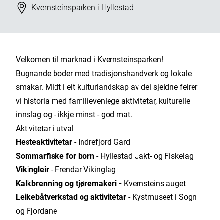
Stad
Kvernsteinsparken i Hyllestad
Velkomen til marknad i Kvernsteinsparken!
Bugnande boder med tradisjonshandverk og lokale
smakar. Midt i eit kulturlandskap av dei sjeldne feirer
vi historia med familievenlege aktivitetar, kulturelle
innslag og - ikkje minst - god mat.
Aktivitetar i utval
Hesteaktivitetar
- Indrefjord Gard
Sommarfiske
for born
- Hyllestad Jakt- og Fiskelag
Vikingleir
- Frendar Vikinglag
Kalkbrenning og tjøremakeri -
Kvernsteinslauget
Leikebåtverkstad og aktivitetar
- Kystmuseet i Sogn
og Fjordane