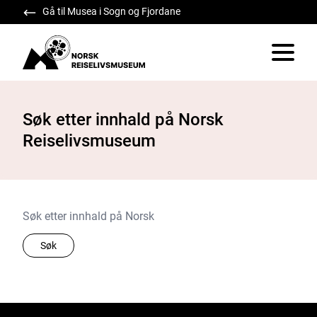
Gå til Musea i Sogn og Fjordane
Norsk Reiselivsmuseum
Vis/skju
Søk etter innhald på Norsk
Reiselivsmuseum
Søk