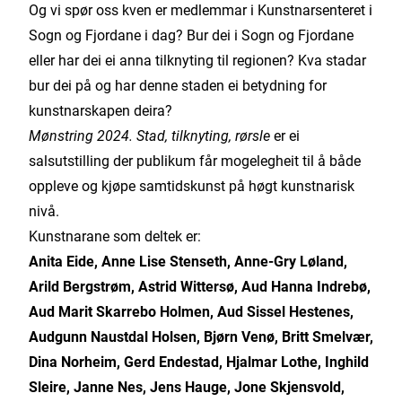
Og vi spør oss kven er medlemmar i Kunstnarsenteret i
Sogn og Fjordane i dag? Bur dei i Sogn og Fjordane
eller har dei ei anna tilknyting til regionen? Kva stadar
bur dei på og har denne staden ei betydning for
kunstnarskapen deira?
Mønstring 2024. Stad, tilknyting, rørsle
er ei
salsutstilling der publikum får mogelegheit til å både
oppleve og kjøpe samtidskunst på høgt kunstnarisk
nivå.
Kunstnarane som deltek er:
Anita Eide, Anne Lise Stenseth, Anne-Gry Løland,
Arild Bergstrøm, Astrid Wittersø, Aud Hanna Indrebø,
Aud Marit Skarrebo Holmen, Aud Sissel Hestenes,
Audgunn Naustdal Holsen, Bjørn Venø, Britt Smelvær,
Dina Norheim, Gerd Endestad, Hjalmar Lothe, Inghild
Sleire, Janne Nes, Jens Hauge, Jone Skjensvold,