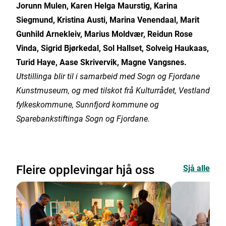
Jorunn Mulen, Karen Helga Maurstig, Karina
Siegmund, Kristina Austi, Marina Venendaal, Marit
Gunhild Arnekleiv, Marius Moldvær, Reidun Rose
Vinda, Sigrid Bjørkedal, Sol Hallset, Solveig Haukaas,
Turid Haye, Aase Skrivervik, Magne Vangsnes.
Utstillinga blir til i samarbeid med Sogn og Fjordane
Kunstmuseum, og med tilskot frå Kulturrådet, Vestland
fylkeskommune, Sunnfjord kommune og
Sparebankstiftinga Sogn og Fjordane.
Fleire opplevingar hjå oss
Sjå alle