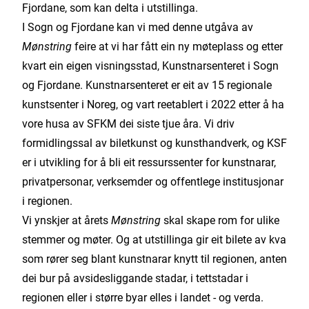
Fjordane, som kan delta i utstillinga.
I Sogn og Fjordane kan vi med denne utgåva av
Mønstring
feire at vi har fått ein ny møteplass og etter
kvart ein eigen visningsstad, Kunstnarsenteret i Sogn
og Fjordane. Kunstnarsenteret er eit av 15 regionale
kunstsenter i Noreg, og vart reetablert i 2022 etter å ha
vore husa av SFKM dei siste tjue åra. Vi driv
formidlingssal av biletkunst og kunsthandverk, og KSF
er i utvikling for å bli eit ressurssenter for kunstnarar,
privatpersonar, verksemder og offentlege institusjonar
i regionen.
Vi ynskjer at årets
Mønstring
skal skape rom for ulike
stemmer og møter. Og at utstillinga gir eit bilete av kva
som rører seg blant kunstnarar knytt til regionen, anten
dei bur på avsidesliggande stadar, i tettstadar i
regionen eller i større byar elles i landet - og verda.