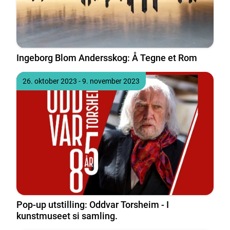
Ingeborg Blom Andersskog: Å Tegne et Rom
Tidspunkt
til
26. oktober 2023
- 9. november 2023
Pop-up utstilling: Oddvar Torsheim - I
kunstmuseet si samling.