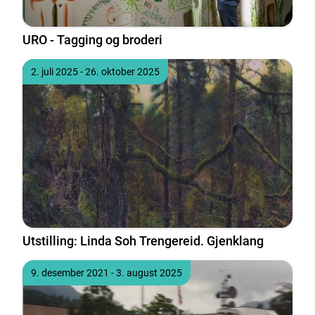
URO - Tagging og broderi
Tidspunkt
til
2. juli 2025
- 26. oktober 2025
Utstilling: Linda Soh Trengereid. Gjenklang
Tidspunkt
til
9. desember 2021
- 3. august 2025