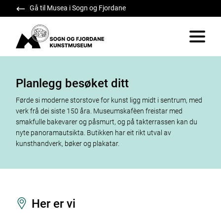
Gå til Musea i Sogn og Fjordane
Sogn og Fjordane Kunstmuseum
Vis/skju
Planlegg besøket ditt
Førde si moderne storstove for kunst ligg midt i sentrum, med
verk frå dei siste 150 åra. Museumskafèen freistar med
smakfulle bakevarer og påsmurt, og på takterrassen kan du
nyte panoramautsikta. Butikken har eit rikt utval av
kunsthandverk, bøker og plakatar.
Her er vi