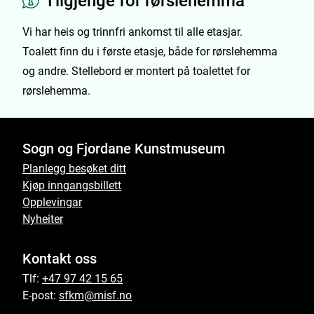
Tilgjenge for rørslehemma
Vi har heis og trinnfri ankomst til alle etasjar.
Toalett finn du i første etasje, både for rørslehemma
og andre. Stellebord er montert på toalettet for
rørslehemma.
Sogn og Fjordane Kunstmuseum
Planlegg besøket ditt
Kjøp inngangsbillett
Opplevingar
Nyheiter
Kontakt oss
Tlf:
+47 97 42 15 65
E-post:
sfkm@misf.no