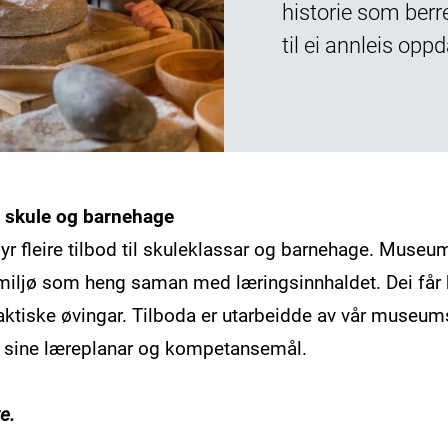
historie som berr
til ei annleis opp
l skule og barnehage
byr fleire tilbod til skuleklassar og barnehage. Muse
 miljø som heng saman med læringsinnhaldet. Dei får 
raktiske øvingar. Tilboda er utarbeidde av vår museu
n sine læreplanar og kompetansemål.
e.