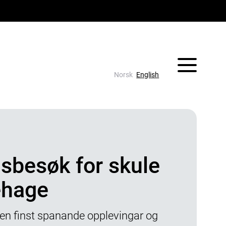
Vis/skjul 
Norsk
English
besøk for skule
ehage
en finst spanande opplevingar og