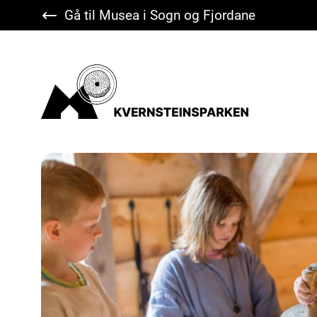
Gå til Musea i Sogn og Fjordane
Kvernsteinsparken