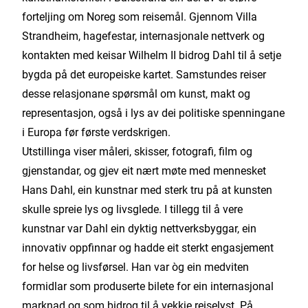
forteljing om Noreg som reisemål. Gjennom Villa
Strandheim, hagefestar, internasjonale nettverk og
kontakten med keisar Wilhelm II bidrog Dahl til å setje
bygda på det europeiske kartet. Samstundes reiser
desse relasjonane spørsmål om kunst, makt og
representasjon, også i lys av dei politiske spenningane
i Europa før første verdskrigen.
Utstillinga viser måleri, skisser, fotografi, film og
gjenstandar, og gjev eit nært møte med mennesket
Hans Dahl, ein kunstnar med sterk tru på at kunsten
skulle spreie lys og livsglede. I tillegg til å vere
kunstnar var Dahl ein dyktig nettverksbyggar, ein
innovativ oppfinnar og hadde eit sterkt engasjement
for helse og livsførsel. Han var òg ein medviten
formidlar som produserte bilete for ein internasjonal
marknad og som bidrog til å vekkje reiselyst. På