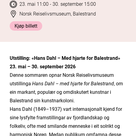
Tidspunkt
til
23. mai 11:00
- 30. september 15:00
Stad
Norsk Reiselivsmuseum, Balestrand
Kjøp billett
Utstilling: «Hans Dahl – Med hjarte for Balestrand»
23. mai – 30. september 2026
Denne sommaren opnar Norsk Reiselivsmuseum
utstillinga
Hans Dahl – med hjarte for Balestrand
, om
ein markant, populær og omdiskutert kunstnar i
Balestrand sin kunstnarkoloni.
Hans Dahl (1849–1937) vart internasjonalt kjend for
sine lysfylte framstillingar av fjordlandskap og
folkeliv, ofte med smilande menneske i eit solrikt og
harmonisk Noreg. Medan publikum omfamna desse