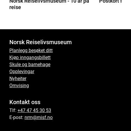
Norsk Reiselivsmuseum - 10 år på
Postkort frå 
reise
Norsk Reiselivsmuseum
Planlegg besøket ditt
Kjøp inngangsbillett
Skule og barnehage
Opplevingar
Nyheiter
Omvising
Kontakt oss
Tlf:
+47 47 45 30 53
E-post:
nrm@misf.no