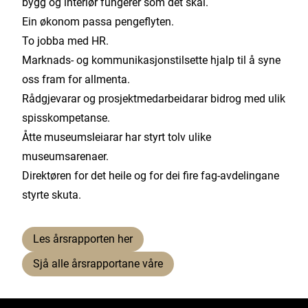
bygg og interiør fungerer som det skal.
Ein økonom passa pengeflyten.
To jobba med HR.
Marknads- og kommunikasjonstilsette hjalp til å syne
oss fram for allmenta.
Rådgjevarar og prosjektmedarbeidarar bidrog med ulik
spisskompetanse.
Åtte museumsleiarar har styrt tolv ulike
museumsarenaer.
Direktøren for det heile og for dei fire fag-avdelingane
styrte skuta.
Les årsrapporten her
Sjå alle årsrapportane våre