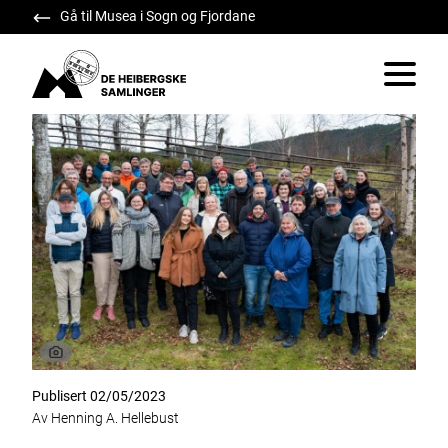
Gå til Musea i Sogn og Fjordane
De Heibergske Samlinger
Vis/skju
Publisert 02/05/2023
Av Henning A. Hellebust