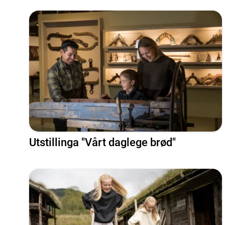
Utstillinga "Vårt daglege brød"