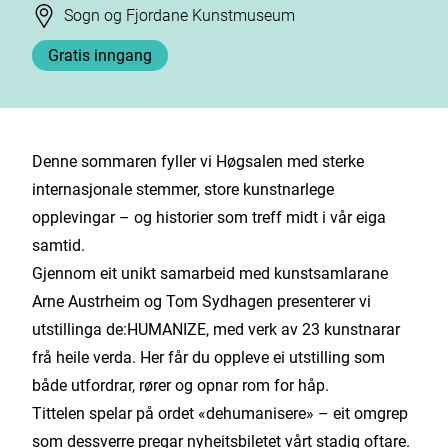
Stad
Sogn og Fjordane Kunstmuseum
Gratis inngang
Denne sommaren fyller vi Høgsalen med sterke
internasjonale stemmer, store kunstnarlege
opplevingar – og historier som treff midt i vår eiga
samtid.
Gjennom eit unikt samarbeid med kunstsamlarane
Arne Austrheim og Tom Sydhagen presenterer vi
utstillinga de:HUMANIZE, med verk av 23 kunstnarar
frå heile verda. Her får du oppleve ei utstilling som
både utfordrar, rører og opnar rom for håp.
Tittelen spelar på ordet «dehumanisere» – eit omgrep
som dessverre pregar nyheitsbiletet vårt stadig oftare.