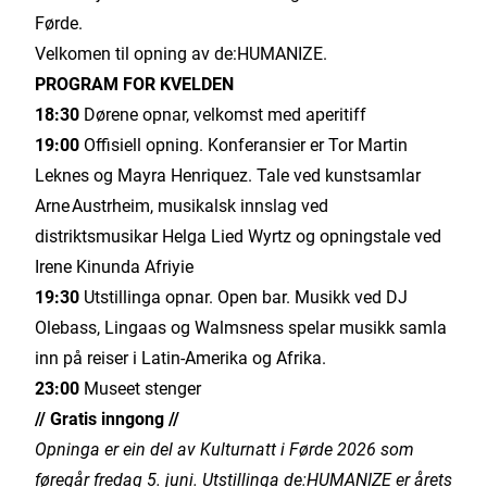
Førde.
Velkomen til opning av de:HUMANIZE.
PROGRAM FOR KVELDEN
18:30
Dørene opnar, velkomst med aperitiff
19:00
Offisiell opning. Konferansier er Tor Martin
Leknes og Mayra Henriquez. Tale ved kunstsamlar
Arne Austrheim, musikalsk innslag ved
distriktsmusikar Helga Lied Wyrtz og opningstale ved
Irene Kinunda Afriyie
19:30
Utstillinga opnar. Open bar. Musikk ved DJ
Olebass, Lingaas og Walmsness spelar musikk samla
inn på reiser i Latin-Amerika og Afrika.
23:00
Museet stenger
// Gratis inngong //
Opninga er ein del av Kulturnatt i Førde 2026 som
føregår fredag 5. juni. Utstillinga de:HUMANIZE er årets