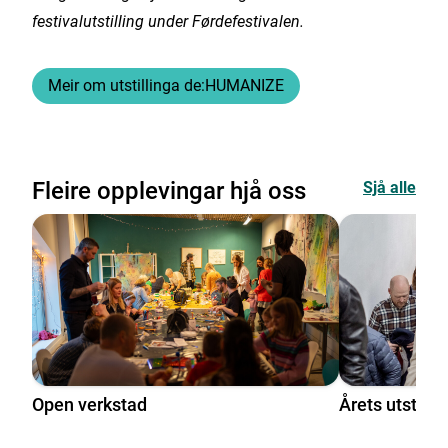
festivalutstilling under Førdefestivalen.
Meir om utstillinga de:HUMANIZE
Fleire opplevingar hjå oss
Sjå alle
Open verkstad
Årets utstill