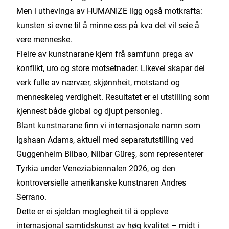
Men i uthevinga av HUMANIZE ligg også motkrafta:
kunsten si evne til å minne oss på kva det vil seie å
vere menneske.
Fleire av kunstnarane kjem frå samfunn prega av
konflikt, uro og store motsetnader. Likevel skapar dei
verk fulle av nærvær, skjønnheit, motstand og
menneskeleg verdigheit. Resultatet er ei utstilling som
kjennest både global og djupt personleg.
Blant kunstnarane finn vi internasjonale namn som
Igshaan Adams, aktuell med separatutstilling ved
Guggenheim Bilbao, Nilbar Güreş, som representerer
Tyrkia under Veneziabiennalen 2026, og den
kontroversielle amerikanske kunstnaren Andres
Serrano.
Dette er ei sjeldan moglegheit til å oppleve
internasjonal samtidskunst av høg kvalitet – midt i