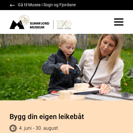
Gå til Musea i Sogn og Fjordane
Sunnfjord Museum
Vis/skju
Bygg din eigen leikebåt
Tidspunkt
til
4. juni
- 30. august