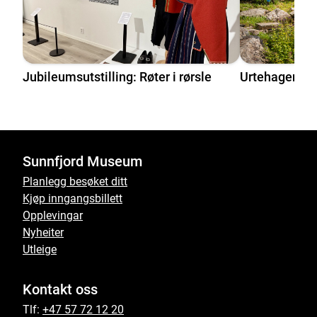
Jubileumsutstilling: Røter i rørsle
Urtehagen
Sunnfjord Museum
Planlegg besøket ditt
Kjøp inngangsbillett
Opplevingar
Nyheiter
Utleige
Kontakt oss
Tlf:
+47 57 72 12 20