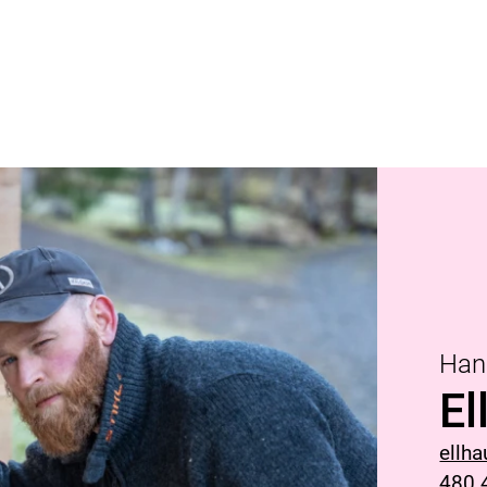
Han
El
ellh
480 