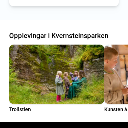
Opplevingar i Kvernsteinsparken
Tre komande opplevingar henta blant alle våre museum
Trollstien
Kunsten å