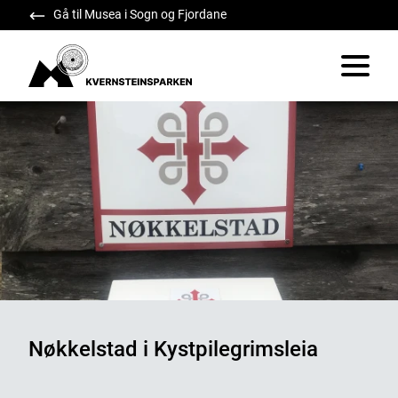
Gå til Musea i Sogn og Fjordane
Kvernsteinsparken
Vis/skju
Nøkkelstad i Kystpilegrimsleia