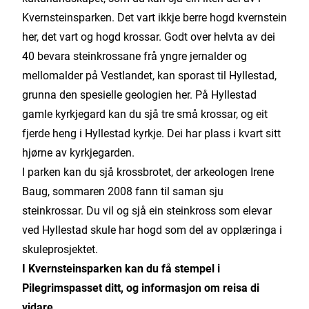
Kvernsteinsparken. Det vart ikkje berre hogd kvernstein
her, det vart og hogd krossar. Godt over helvta av dei
40 bevara steinkrossane frå yngre jernalder og
mellomalder på Vestlandet, kan sporast til Hyllestad,
grunna den spesielle geologien her. På Hyllestad
gamle kyrkjegard kan du sjå tre små krossar, og eit
fjerde heng i Hyllestad kyrkje. Dei har plass i kvart sitt
hjørne av kyrkjegarden.
I parken kan du sjå krossbrotet, der arkeologen Irene
Baug, sommaren 2008 fann til saman sju
steinkrossar. Du vil og sjå ein steinkross som elevar
ved Hyllestad skule har hogd som del av opplæringa i
skuleprosjektet.
I Kvernsteinsparken kan du få stempel i
Pilegrimspasset ditt, og informasjon om reisa di
vidare.