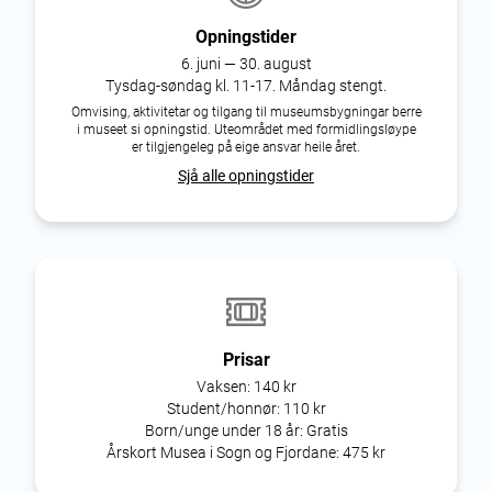
Opningstider
6. juni — 30. august
Tysdag-søndag kl. 11-17. Måndag stengt.
Omvising, aktivitetar og tilgang til museumsbygningar berre
i museet si opningstid. Uteområdet med formidlingsløype
er tilgjengeleg på eige ansvar heile året.
Sjå alle opningstider
Prisar
Vaksen:
140 kr
Student/honnør:
110 kr
Born/unge under 18 år:
Gratis
Årskort Musea i Sogn og Fjordane:
475 kr