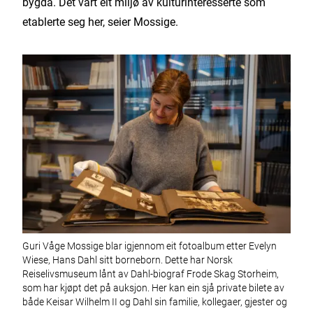
bygda. Det vart eit miljø av kulturinteresserte som
etablerte seg her, seier Mossige.
Guri Våge Mossige blar igjennom eit fotoalbum etter Evelyn
Wiese, Hans Dahl sitt borneborn. Dette har Norsk
Reiselivsmuseum lånt av Dahl-biograf Frode Skag Storheim,
som har kjøpt det på auksjon. Her kan ein sjå private bilete av
både Keisar Wilhelm II og Dahl sin familie, kollegaer, gjester og