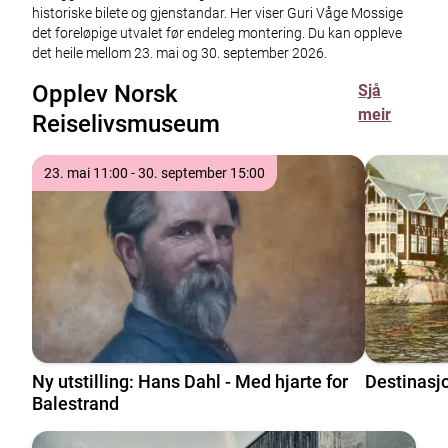
historiske bilete og gjenstandar. Her viser Guri Våge Mossige
det foreløpige utvalet før endeleg montering. Du kan oppleve
det heile mellom 23. mai og 30. september 2026.
Opplev Norsk
Sjå
meir
Reiselivsmuseum
Tre komande opplevingar henta blant alle våre museum
Tidspunkt
til
23. mai 11:00
- 30. september 15:00
Ny utstilling: Hans Dahl - Med hjarte for
Destinasj
Balestrand