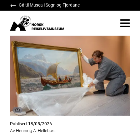
Gå til Musea i Sogn og Fjordane
Norsk Reiselivsmuseum
Vis/skju
Publisert 18/05/2026
Av Henning A. Hellebust