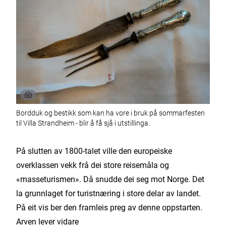
Bordduk og bestikk som kan ha vore i bruk på sommarfesten
til Villa Strandheim - blir å få sjå i utstillinga.
På slutten av 1800-talet ville den europeiske
overklassen vekk frå dei store reisemåla og
«masseturismen». Då snudde dei seg mot Norge. Det
la grunnlaget for turistnæring i store delar av landet.
På eit vis ber den framleis preg av denne oppstarten.
Arven lever vidare