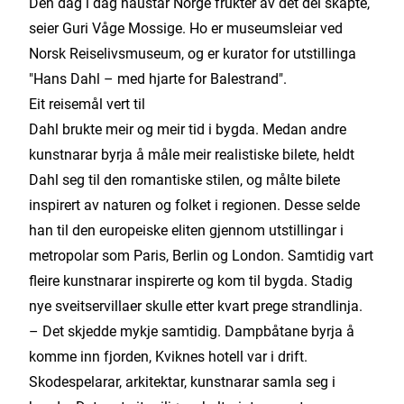
Den dag i dag haustar Norge frukter av det dei skapte,
seier Guri Våge Mossige. Ho er museumsleiar ved
Norsk Reiselivsmuseum, og er kurator for utstillinga
"Hans Dahl – med hjarte for Balestrand".
Eit reisemål vert til
Dahl brukte meir og meir tid i bygda. Medan andre
kunstnarar byrja å måle meir realistiske bilete, heldt
Dahl seg til den romantiske stilen, og målte bilete
inspirert av naturen og folket i regionen. Desse selde
han til den europeiske eliten gjennom utstillingar i
metropolar som Paris, Berlin og London. Samtidig vart
fleire kunstnarar inspirerte og kom til bygda. Stadig
nye sveitservillaer skulle etter kvart prege strandlinja.
– Det skjedde mykje samtidig. Dampbåtane byrja å
komme inn fjorden, Kviknes hotell var i drift.
Skodespelarar, arkitektar, kunstnarar samla seg i