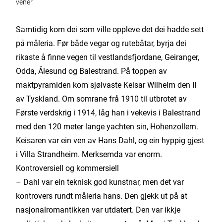
vener.
Samtidig kom dei som ville oppleve det dei hadde sett
på måleria. Før både vegar og rutebåtar, byrja dei
rikaste å finne vegen til vestlandsfjordane, Geiranger,
Odda, Ålesund og Balestrand. På toppen av
maktpyramiden kom sjølvaste Keisar Wilhelm den II
av Tyskland. Om somrane frå 1910 til utbrotet av
Første verdskrig i 1914, låg han i vekevis i Balestrand
med den 120 meter lange yachten sin, Hohenzollern.
Keisaren var ein ven av Hans Dahl, og ein hyppig gjest
i Villa Strandheim. Merksemda var enorm.
Kontroversiell og kommersiell
– Dahl var ein teknisk god kunstnar, men det var
kontrovers rundt måleria hans. Den gjekk ut på at
nasjonalromantikken var utdatert. Den var ikkje