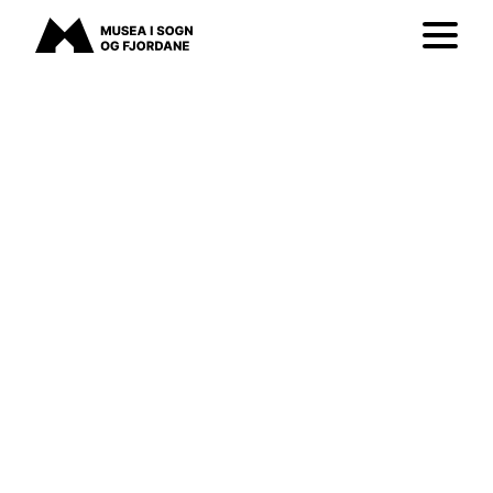
Musea i Sogn og Fjordane
Vis/skju