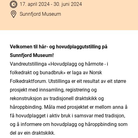
Tidspunkt
til
17. april 2024
- 30. juni 2024
Stad
Sunnfjord Museum
Velkomen til hår- og hovudplaggutstilling på
Sunnfjord Museum!
Vandreutstillinga «Hovudplagg og hårmote - i
folkedrakt og bunadbruk» er laga av
Norsk
Folkedraktforum
. Utstillinga er eit resultat av eit større
prosjekt med innsamling, registrering og
rekonstruksjon av tradisjonell draktskikk og
håroppbinding. Måla med prosjektet er mellom anna å
få hovudplagget i aktiv bruk i samsvar med tradisjon,
og å informere om hovudplagg og håroppbinding som
del av ein draktskikk.