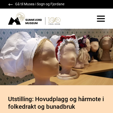
Gå til Musea i Sogn og Fjordane
Sunnfjord Museum
Vis/skju
Utstilling: Hovudplagg og hårmote i
folkedrakt og bunadbruk