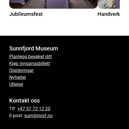
Jubileumsfest
Handverk- og
Sunnfjord Museum
Planlegg besøket ditt
Kjøp inngangsbillett
Opplevingar
Nyheiter
Utleige
Kontakt oss
Tlf:
+47 57 72 12 20
E-post:
sum@misf.no