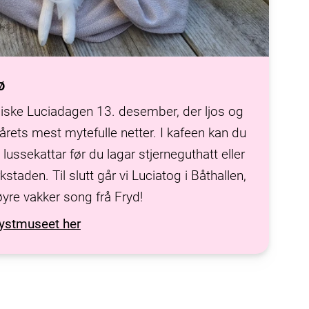
ø
iske Luciadagen 13. desember, der ljos og
årets mest mytefulle netter. I kafeen kan du
ussekattar før du lagar stjerneguthatt eller
kstaden. Til slutt går vi Luciatog i Båthallen,
øyre vakker song frå Fryd!
Kystmuseet her