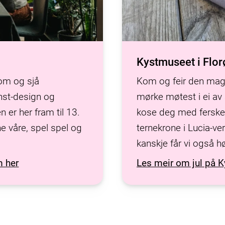
Kystmuseet i Flor
Kom og feir den mag
nom og sjå
mørke møtest i ei av 
Kunst-design og
kose deg med ferske l
 er her fram til 13.
ternekrone i Lucia-ver
e våre, spel spel og
kanskje får vi også h
m her
Les meir om jul på 