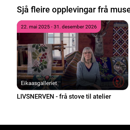
Sjå fleire opplevingar frå mus
Tre komande opplevingar henta blant alle våre muse
Tidspunkt
til
22. mai 2025
- 31. desember 2026
Eikaasgalleriet
LIVSNERVEN - frå stove til atelier