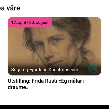
ea våre
um
Tidspunkt
til
17. april
- 30. august
Sogn og Fjordane Kunstmuseum
Utstilling: Frida Rusti «Eg målar i
draume»