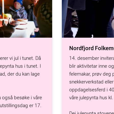
Nordfjord Folke
r vi jul i tunet. Då
14. desember inviterar
pynta hus i tunet. I
blir aktivitetar inne 
ad, der du kan lage
felemakar, prøv deg p
snekkerverkstad elle
oppdagelsesferd i 400
du også besøke i våre
våre julepynta hus kl.
utstillingsdag er 17.
Dei julepynta stoven