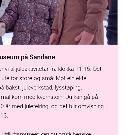
museum på Sandane
 vi til juleaktivitetar fra klokka 11-15. Det
og ute for store og små: Møt ein ekte
å bakst, juleverkstad, lysstøping,
r mal korn med kvernstein. Du kan gå på
 år med julefeiring, og det blir omvisning i
 13.
e i friluftsmuseet kan du også besøke