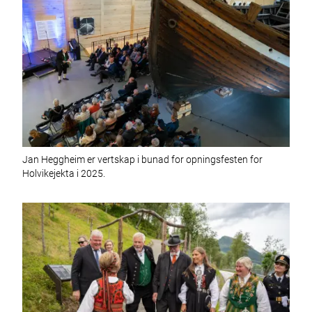
Jan Heggheim er vertskap i bunad for opningsfesten for
Holvikejekta i 2025.