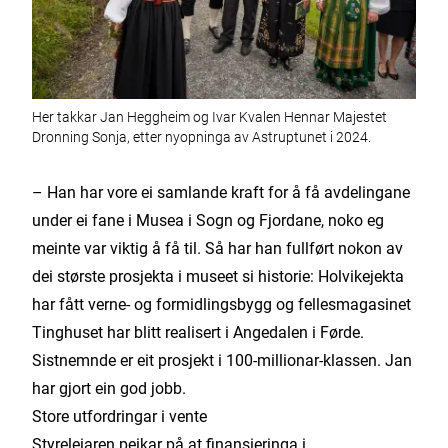
Her takkar Jan Heggheim og Ivar Kvalen Hennar Majestet
Dronning Sonja, etter nyopninga av Astruptunet i 2024.
– Han har vore ei samlande kraft for å få avdelingane
under ei fane i Musea i Sogn og Fjordane, noko eg
meinte var viktig å få til. Så har han fullført nokon av
dei største prosjekta i museet si historie: Holvikejekta
har fått verne- og formidlingsbygg og fellesmagasinet
Tinghuset har blitt realisert i Angedalen i Førde.
Sistnemnde er eit prosjekt i 100-millionar-klassen. Jan
har gjort ein god jobb.
Store utfordringar i vente
Styreleiaren peikar på at finansieringa i