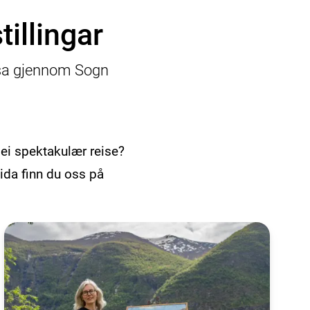
tillingar
isa gjennom Sogn
v ei spektakulær reise?
sida finn du oss på