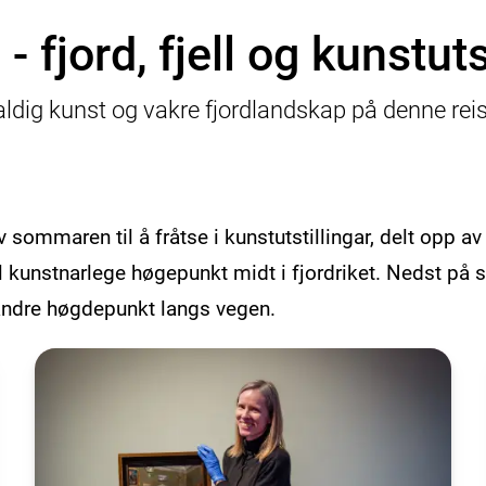
- fjord, fjell og kunstuts
dig kunst og vakre fjordlandskap på denne re
v sommaren til å fråtse i kunstutstillingar, delt opp a
il kunstnarlege høgepunkt midt i fjordriket. Nedst på 
l andre høgdepunkt langs vegen.